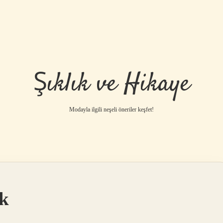
Şıklık ve Hikaye
Modayla ilgili neşeli öneriler keşfet!
k