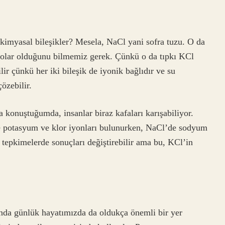
kimyasal bileşikler? Mesela, NaCl yani sofra tuzu. O da
 polar olduğunu bilmemiz gerek. Çünkü o da tıpkı KCl
lir çünkü her iki bileşik de iyonik bağlıdır ve su
özebilir.
 konuştuğumda, insanlar biraz kafaları karışabiliyor.
nde potasyum ve klor iyonları bulunurken, NaCl’de sodyum
l tepkimelerde sonuçları değiştirebilir ama bu, KCl’in
anda günlük hayatımızda da oldukça önemli bir yer