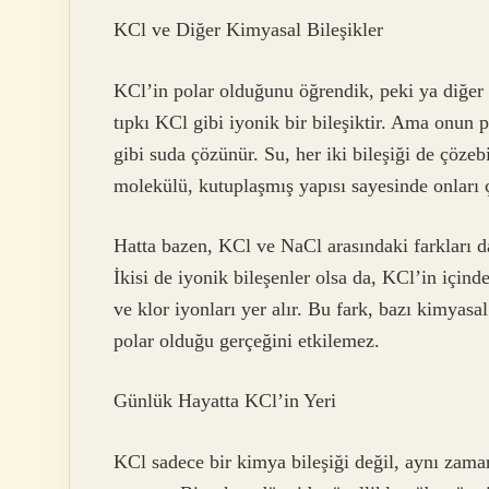
KCl ve Diğer Kimyasal Bileşikler
KCl’in polar olduğunu öğrendik, peki ya diğer 
tıpkı KCl gibi iyonik bir bileşiktir. Ama onun
gibi suda çözünür. Su, her iki bileşiği de çözebi
molekülü, kutuplaşmış yapısı sayesinde onları ç
Hatta bazen, KCl ve NaCl arasındaki farkları da
İkisi de iyonik bileşenler olsa da, KCl’in içi
ve klor iyonları yer alır. Bu fark, bazı kimyasa
polar olduğu gerçeğini etkilemez.
Günlük Hayatta KCl’in Yeri
KCl sadece bir kimya bileşiği değil, aynı zam