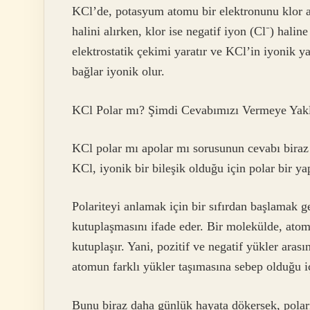
KCl’de, potasyum atomu bir elektronunu klor a
halini alırken, klor ise negatif iyon (Cl⁻) halin
elektrostatik çekimi yaratır ve KCl’in iyonik ya
bağlar iyonik olur.
KCl Polar mı? Şimdi Cevabımızı Vermeye Yakl
KCl polar mı apolar mı sorusunun cevabı biraz 
KCl, iyonik bir bileşik olduğu için polar bir yap
Polariteyi anlamak için bir sıfırdan başlamak ge
kutuplaşmasını ifade eder. Bir molekülde, atoml
kutuplaşır. Yani, pozitif ve negatif yükler arası
atomun farklı yükler taşımasına sebep olduğu iç
Bunu biraz daha günlük hayata dökersek, polar