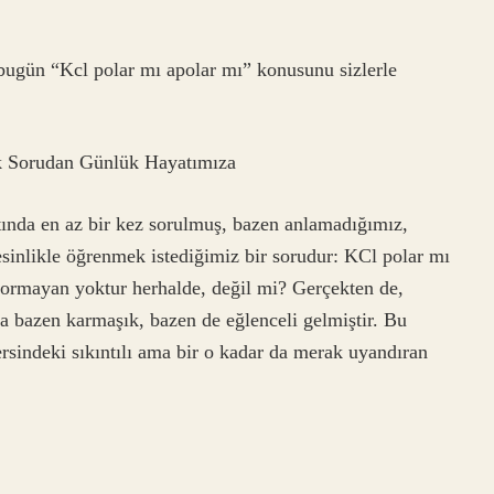
k bugün “Kcl polar mı apolar mı” konusunu sizlerle
k Sorudan Günlük Hayatımıza
atında en az bir kez sorulmuş, bazen anlamadığımız,
sinlikle öğrenmek istediğimiz bir sorudur: KCl polar mı
yormayan yoktur herhalde, değil mi? Gerçekten de,
a bazen karmaşık, bazen de eğlenceli gelmiştir. Bu
ersindeki sıkıntılı ama bir o kadar da merak uyandıran