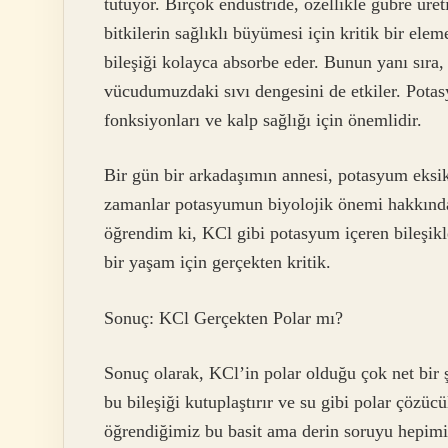
tutuyor. Birçok endüstride, özellikle gübre üre
bitkilerin sağlıklı büyümesi için kritik bir elem
bileşiği kolayca absorbe eder. Bunun yanı sıra
vücudumuzdaki sıvı dengesini de etkiler. Potas
fonksiyonları ve kalp sağlığı için önemlidir.
Bir gün bir arkadaşımın annesi, potasyum eksik
zamanlar potasyumun biyolojik önemi hakkında
öğrendim ki, KCl gibi potasyum içeren bileşikl
bir yaşam için gerçekten kritik.
Sonuç: KCl Gerçekten Polar mı?
Sonuç olarak, KCl’in polar olduğu çok net bir şe
bu bileşiği kutuplaştırır ve su gibi polar çözüc
öğrendiğimiz bu basit ama derin soruyu hepimiz