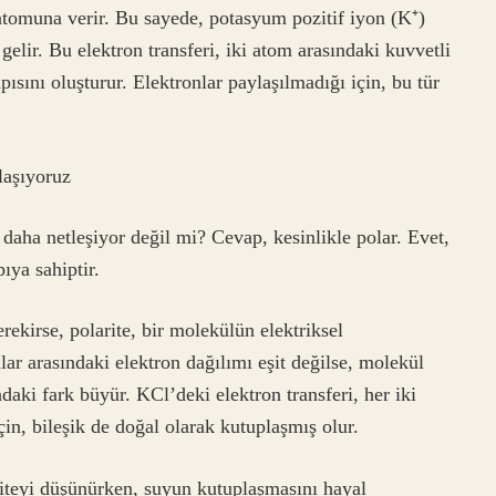
tomuna verir. Bu sayede, potasyum pozitif iyon (K⁺)
e gelir. Bu elektron transferi, iki atom arasındaki kuvvetli
pısını oluşturur. Elektronlar paylaşılmadığı için, bu tür
aşıyoruz
daha netleşiyor değil mi? Cevap, kesinlikle polar. Evet,
ıya sahiptir.
rekirse, polarite, bir molekülün elektriksel
ar arasındaki elektron dağılımı eşit değilse, molekül
ndaki fark büyür. KCl’deki elektron transferi, her iki
in, bileşik de doğal olarak kutuplaşmış olur.
iteyi düşünürken, suyun kutuplaşmasını hayal