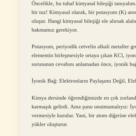
Öncelikle, bu tuhaf kimyasal bileşiği tanıyalı
bir tuz! Kimyasal olarak, bir potasyum (K) at
oluşur. Hangi kimyasal bileşiği ele alırsak alal
bakmamız gerekiyor.
Potasyum, periyodik cetvelin alkali metaller gr
elementin birleşmesiyle ortaya çıkan KCl, iyoni
sorusunun cevabını anlamadan önce, iyonik ba
İyonik Bağ: Elektronların Paylaşımı Değil, Elek
Kimya dersinde öğrendiğimizde en çok zorland
karmaşık gelirdi. Ama şunu unutmamalıyız: İyo
vermesiyle kurulur. Yani, bir atom diğerine elek
yükler oluşturur.