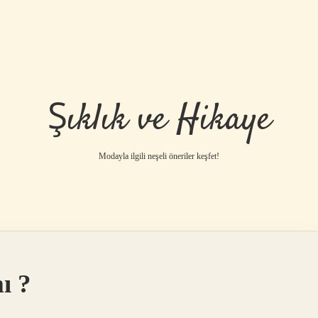
Şıklık ve Hikaye
Modayla ilgili neşeli öneriler keşfet!
ı ?