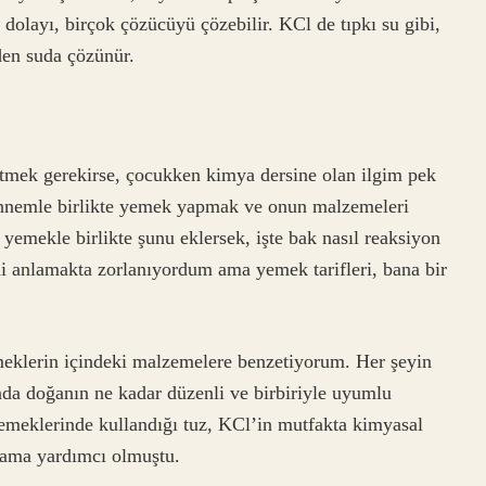
 dolayı, birçok çözücüyü çözebilir. KCl de tıpkı su gibi,
den suda çözünür.
mek gerekirse, çocukken kimya dersine olan ilgim pek
annemle birlikte yemek yapmak ve onun malzemeleri
yemekle birlikte şunu eklersek, işte bak nasıl reaksiyon
ni anlamakta zorlanıyordum ama yemek tarifleri, bana bir
meklerin içindeki malzemelere benzetiyorum. Her şeyin
nda doğanın ne kadar düzenli ve birbiriyle uyumlu
yemeklerinde kullandığı tuz, KCl’in mutfakta kimyasal
mama yardımcı olmuştu.