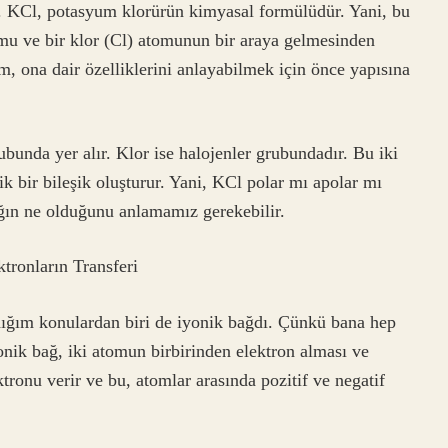
m. KCl, potasyum klorürün kimyasal formülüdür. Yani, bu
omu ve bir klor (Cl) atomunun bir araya gelmesinden
ım, ona dair özelliklerini anlayabilmek için önce yapısına
ubunda yer alır. Klor ise halojenler grubundadır. Bu iki
k bir bileşik oluşturur. Yani, KCl polar mı apolar mı
ğın ne olduğunu anlamamız gerekebilir.
tronların Transferi
ığım konulardan biri de iyonik bağdı. Çünkü bana hep
nik bağ, iki atomun birbirinden elektron alması ve
tronu verir ve bu, atomlar arasında pozitif ve negatif