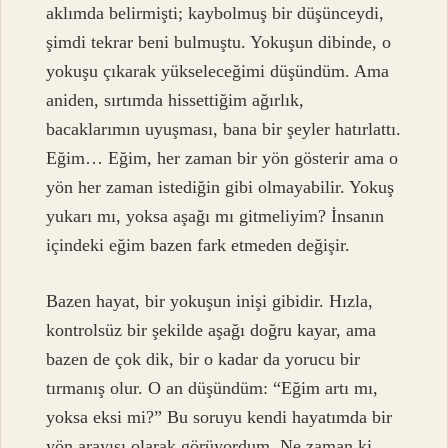
aklımda belirmişti; kaybolmuş bir düşünceydi,
şimdi tekrar beni bulmuştu. Yokuşun dibinde, o
yokuşu çıkarak yükseleceğimi düşündüm. Ama
aniden, sırtımda hissettiğim ağırlık,
bacaklarımın uyuşması, bana bir şeyler hatırlattı.
Eğim… Eğim, her zaman bir yön gösterir ama o
yön her zaman istediğin gibi olmayabilir. Yokuş
yukarı mı, yoksa aşağı mı gitmeliyim? İnsanın
içindeki eğim bazen fark etmeden değişir.
Bazen hayat, bir yokuşun inişi gibidir. Hızla,
kontrolsüz bir şekilde aşağı doğru kayar, ama
bazen de çok dik, bir o kadar da yorucu bir
tırmanış olur. O an düşündüm: “Eğim artı mı,
yoksa eksi mi?” Bu soruyu kendi hayatımda bir
yön arayışı olarak görüyordum. Ne zaman ki