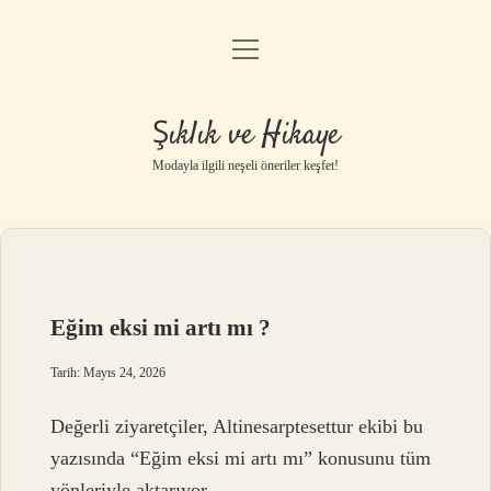
menüyü
Gizlilik Politikası
aç
Hakkımızda
Şıklık ve Hikaye
Yasal Uyarı
Modayla ilgili neşeli öneriler keşfet!
Eğim eksi mi artı mı ?
Tarih: Mayıs 24, 2026
Değerli ziyaretçiler, Altinesarptesettur ekibi bu
yazısında “Eğim eksi mi artı mı” konusunu tüm
yönleriyle aktarıyor.