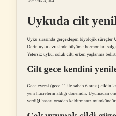
Tarih: Aralık 24, 2024
Uykuda cilt yeni
Uyku sırasında gerçekleşen biyolojik süreçler U
Derin uyku evresinde büyüme hormonları salgıl
Yetersiz uyku, soluk cilt, erken yaşlanma belirti
Cilt gece kendini yenil
Gece evresi (gece 11 ile sabah 6 arası) cildin k
yeni hücrelerin aldığı dönemdir. Uyumadan önc
verdiği hasarı ortadan kaldırmanız mümkündür
Çok uyumak cildi güzel