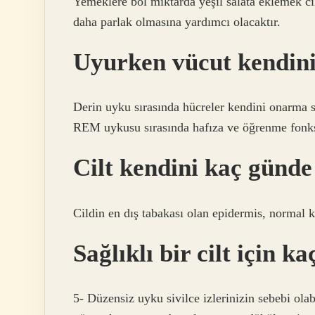
Yemeklere bol miktarda yeşil salata eklemek cil
daha parlak olmasına yardımcı olacaktır.
Uyurken vücut kendini
Derin uyku sırasında hücreler kendini onarma s
REM uykusu sırasında hafıza ve öğrenme fonksiy
Cilt kendini kaç günde
Cildin en dış tabakası olan epidermis, normal k
Sağlıklı bir cilt için k
5- Düzensiz uyku sivilce izlerinizin sebebi olabil