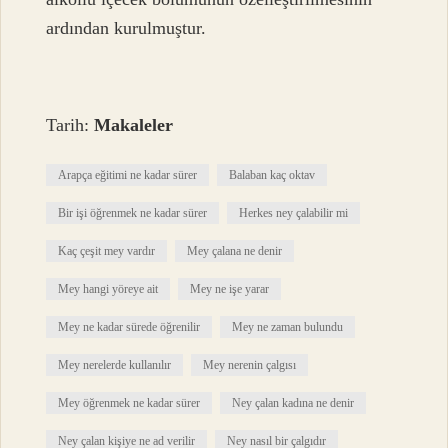
ardından kurulmuştur.
Tarih:
Makaleler
Arapça eğitimi ne kadar sürer
Balaban kaç oktav
Bir işi öğrenmek ne kadar sürer
Herkes ney çalabilir mi
Kaç çeşit mey vardır
Mey çalana ne denir
Mey hangi yöreye ait
Mey ne işe yarar
Mey ne kadar sürede öğrenilir
Mey ne zaman bulundu
Mey nerelerde kullanılır
Mey nerenin çalgısı
Mey öğrenmek ne kadar sürer
Ney çalan kadına ne denir
Ney çalan kişiye ne ad verilir
Ney nasıl bir çalgıdır