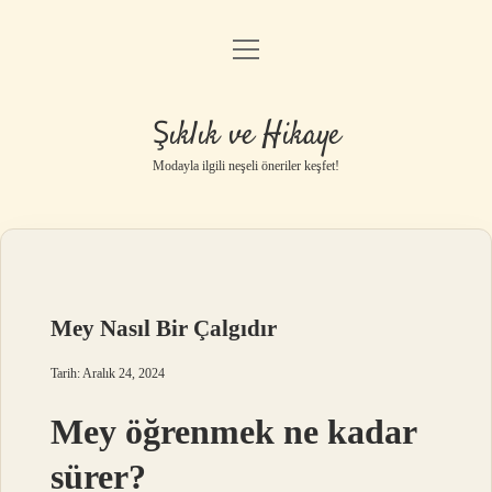
menüyü
Gizlilik Politikası
aç
Hakkımızda
Şıklık ve Hikaye
Yasal Uyarı
Modayla ilgili neşeli öneriler keşfet!
Mey Nasıl Bir Çalgıdır
Tarih: Aralık 24, 2024
Mey öğrenmek ne kadar
sürer?