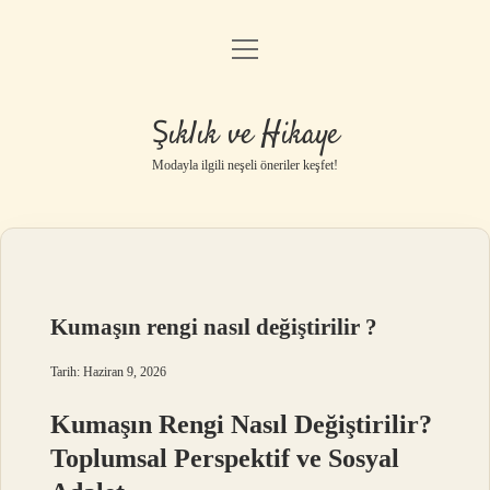
menüyü
Gizlilik Politikası
aç
Hakkımızda
Şıklık ve Hikaye
Yasal Uyarı
Modayla ilgili neşeli öneriler keşfet!
Kumaşın rengi nasıl değiştirilir ?
Tarih: Haziran 9, 2026
Kumaşın Rengi Nasıl Değiştirilir?
Toplumsal Perspektif ve Sosyal