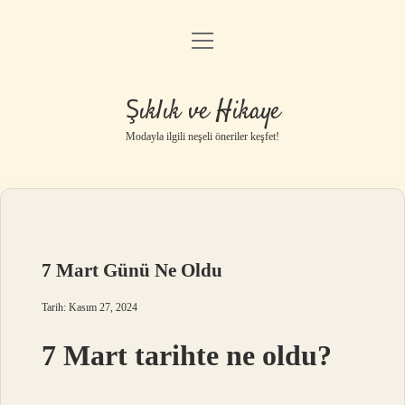
menüyü
Gizlilik Politikası
aç
Hakkımızda
Şıklık ve Hikaye
Yasal Uyarı
Modayla ilgili neşeli öneriler keşfet!
7 Mart Günü Ne Oldu
Tarih: Kasım 27, 2024
7 Mart tarihte ne oldu?