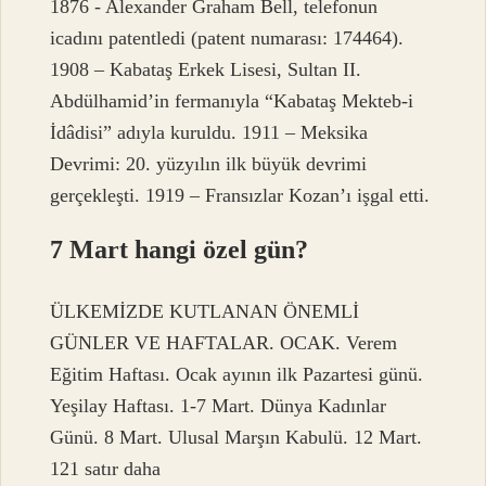
1876 ​​- Alexander Graham Bell, telefonun
icadını patentledi (patent numarası: 174464).
1908 – Kabataş Erkek Lisesi, Sultan II.
Abdülhamid’in fermanıyla “Kabataş Mekteb-i
İdâdisi” adıyla kuruldu. 1911 – Meksika
Devrimi: 20. yüzyılın ilk büyük devrimi
gerçekleşti. 1919 – Fransızlar Kozan’ı işgal etti.
7 Mart hangi özel gün?
ÜLKEMİZDE KUTLANAN ÖNEMLİ
GÜNLER VE HAFTALAR. OCAK. Verem
Eğitim Haftası. Ocak ayının ilk Pazartesi günü.
Yeşilay Haftası. 1-7 Mart. Dünya Kadınlar
Günü. 8 Mart. Ulusal Marşın Kabulü. 12 Mart.
121 satır daha