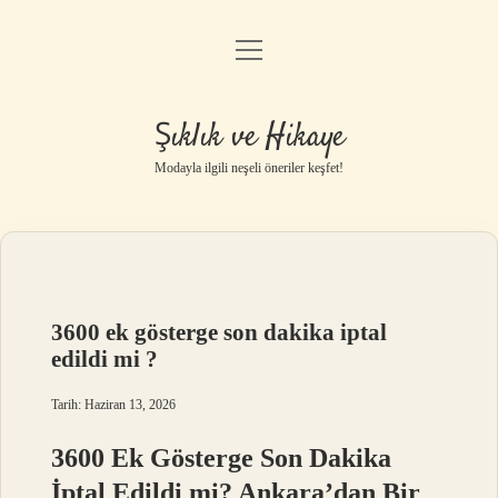
menüyü
Gizlilik Politikası
aç
Hakkımızda
Şıklık ve Hikaye
Yasal Uyarı
Modayla ilgili neşeli öneriler keşfet!
3600 ek gösterge son dakika iptal
edildi mi ?
Tarih: Haziran 13, 2026
3600 Ek Gösterge Son Dakika
İptal Edildi mi? Ankara’dan Bir