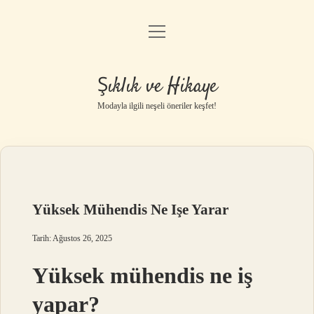
menüyü
Gizlilik Politikası
aç
Hakkımızda
Şıklık ve Hikaye
Yasal Uyarı
Modayla ilgili neşeli öneriler keşfet!
Yüksek Mühendis Ne Işe Yarar
Tarih: Ağustos 26, 2025
Yüksek mühendis ne iş
yapar?