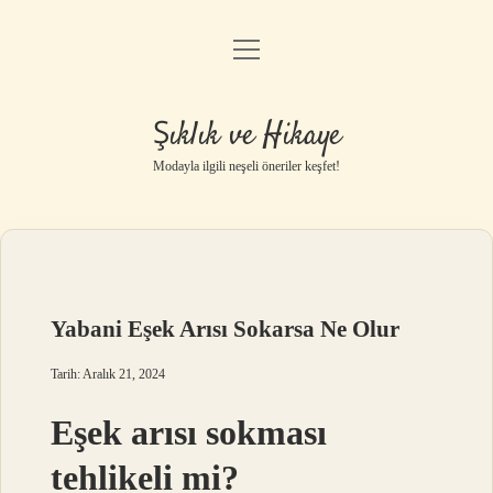
menüyü
Gizlilik Politikası
aç
Hakkımızda
Şıklık ve Hikaye
Yasal Uyarı
Modayla ilgili neşeli öneriler keşfet!
Yabani Eşek Arısı Sokarsa Ne Olur
Tarih: Aralık 21, 2024
Eşek arısı sokması
tehlikeli mi?