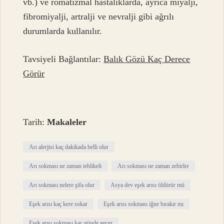
vb.) ve romatizmal hastalıklarda, ayrıca miyalji,
fibromiyalji, artralji ve nevralji gibi ağrılı
durumlarda kullanılır.
Tavsiyeli Bağlantılar:
Balık Gözü Kaç Derece
Görür
Tarih:
Makaleler
Arı alerjisi kaç dakikada belli olur
Arı sokması ne zaman tehlikeli
Arı sokması ne zaman zehirler
Arı sokması nelere şifa olur
Asya dev eşek arısı öldürür mü
Eşek arısı kaç kere sokar
Eşek arısı sokması iğne bırakır mı
Eşek arısı sokması kaç günde geçer