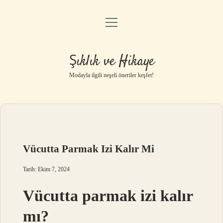
menüyü
Gizlilik Politikası
aç
Hakkımızda
Şıklık ve Hikaye
Yasal Uyarı
Modayla ilgili neşeli öneriler keşfet!
Vücutta Parmak Izi Kalır Mi
Tarih: Ekim 7, 2024
Vücutta parmak izi kalır
mı?