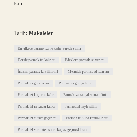
kalır.
Tarih:
Makaleler
Bir ülkede parmak izi ne kadar sürede silinir
Deride parmak izi kalır mı
Edevlette parmak izi var mı
İnsanın parmak izi silinir mi
Mermide parmak izi kalır mı
Parmak izi genetik mi
Parmak izi geri gelir mi
Parmak izi kaç sene kalır
Parmak izi kaç yıl sonra silinir
Parmak izi ne kadar kalıcı
Parmak izi neyle silinir
Parmak izi silince geçer mi
Parmak izi suda kaybolur mu
Parmak izi verdikten sonra kaç ay geçmesi lazım