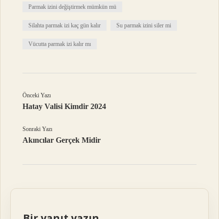
Parmak izini değiştirmek mümkün mü
Silahta parmak izi kaç gün kalır
Su parmak izini siler mi
Vücutta parmak izi kalır mı
Önceki Yazı
Hatay Valisi Kimdir 2024
Sonraki Yazı
Akıncılar Gerçek Midir
Bir yanıt yazın