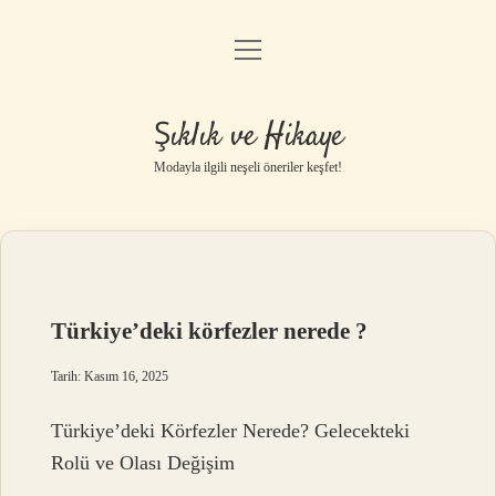
menüyü
Gizlilik Politikası
aç
Hakkımızda
Şıklık ve Hikaye
Yasal Uyarı
Modayla ilgili neşeli öneriler keşfet!
Türkiye’deki körfezler nerede ?
Tarih: Kasım 16, 2025
Türkiye’deki Körfezler Nerede? Gelecekteki
Rolü ve Olası Değişim