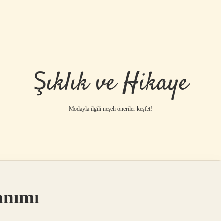
Şıklık ve Hikaye
Modayla ilgili neşeli öneriler keşfet!
anımı