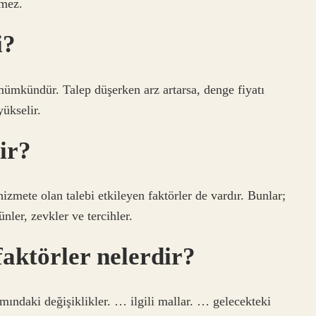
şmez.
i?
mümkündür. Talep düşerken arz artarsa, denge fiyatı
yükselir.
ir?
zmete olan talebi etkileyen faktörler de vardır. Bunlar;
rünler, zevkler ve tercihler.
faktörler nelerdir?
mındaki değişiklikler. … ilgili mallar. … gelecekteki