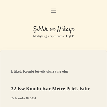
menüyü
Gizlilik Politikası
aç
Hakkımızda
Şıklık ve Hikaye
Yasal Uyarı
Modayla ilgili neşeli öneriler keşfet!
Etiket:
Kombi büyük olursa ne olur
32 Kw Kombi Kaç Metre Petek Isıtır
Tarih: Aralık 18, 2024