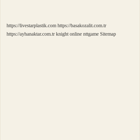
Kombi
Kaç
Metre
Petek
https://livestarplastik.com
https://basakozalit.com.tr
Isıtır
https://ayhanaktar.com.tr
knight online
nttgame
Sitemap