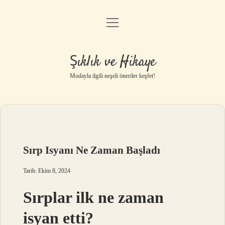
menüyü
Gizlilik Politikası
aç
Hakkımızda
Şıklık ve Hikaye
Yasal Uyarı
Modayla ilgili neşeli öneriler keşfet!
Sırp Isyanı Ne Zaman Başladı
Tarih: Ekim 8, 2024
Sırplar ilk ne zaman
isyan etti?