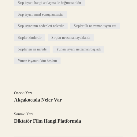
Sırp isyanı hangi antlaşma ile bağımsız oldu
Sırp isyanı nasıl sonuçlanmıştır
Sırp isyanının nedenleri nelerdir
Sırplar ilk ne zaman isyan etti
Sırplar kimlerdir
Sırplar ne zaman ayaklandı
Sırplar şu an nerede
Yunan isyanı ne zaman başladı
Yunan isyanını kim başlattı
Önceki Yazı
Akçakocada Neler Var
Sonraki Yazı
Diktatör Film Hangi Platformda