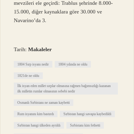
mevzileri ele geçirdi: Trablus şehrinde 8.000-
15.000, diğer kaynaklara göre 30.000 ve
Navarino’da 3.
Tarih:
Makaleler
1804 Sırp isyanı nedir
1804 yılında ne oldu
1821de ne oldu
İlk isyan eden millet sırplar olmasına rağmen bağımsızlığı kazanan
ilk milletin rumlar olmasının sebebi nedir
Osmanlı Sırbistanı ne zaman kaybetti
Rum isyanını kim bastırdı
Sırbistan hangi savaşta kaybedildi
Sırbistan hangi ülkeden ayrıldı
Sırbistanı kim fethetti