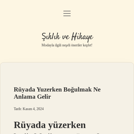
menüyü
Gizlilik Politikası
aç
Hakkımızda
Şıklık ve Hikaye
Yasal Uyarı
Modayla ilgili neşeli öneriler keşfet!
Rüyada Yuzerken Boğulmak Ne
Anlama Gelir
Tarih: Kasım 4, 2024
Rüyada yüzerken