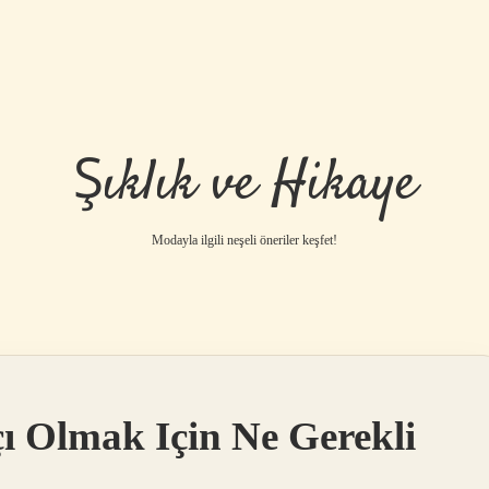
Şıklık ve Hikaye
Modayla ilgili neşeli öneriler keşfet!
çı Olmak Için Ne Gerekli