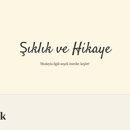
Şıklık ve Hikaye
Modayla ilgili neşeli öneriler keşfet!
ek