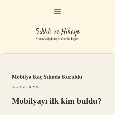
menüyü
Gizlilik Politikası
aç
Hakkımızda
Şıklık ve Hikaye
Yasal Uyarı
Modayla ilgili neşeli öneriler keşfet!
Mobilya Kaç Yılında Kuruldu
Tarih: Aralık 30, 2024
Mobilyayı ilk kim buldu?