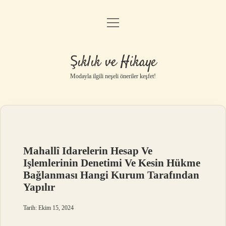
menüyü
Gizlilik Politikası
aç
Hakkımızda
Şıklık ve Hikaye
Yasal Uyarı
Modayla ilgili neşeli öneriler keşfet!
Mahallî Idarelerin Hesap Ve
Işlemlerinin Denetimi Ve Kesin Hükme
Bağlanması Hangi Kurum Tarafından
Yapılır
Tarih: Ekim 15, 2024