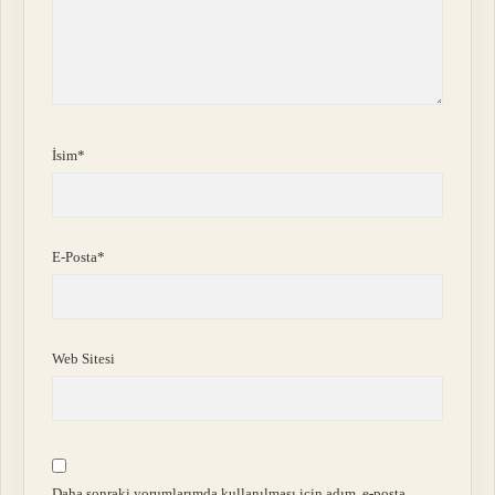
İsim*
E-Posta*
Web Sitesi
Daha sonraki yorumlarımda kullanılması için adım, e-posta