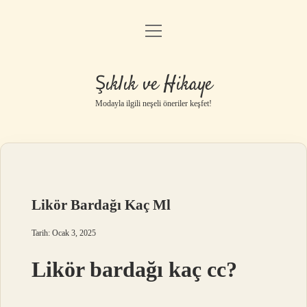
menüyü
Gizlilik Politikası
aç
Hakkımızda
Şıklık ve Hikaye
Yasal Uyarı
Modayla ilgili neşeli öneriler keşfet!
Likör Bardağı Kaç Ml
Tarih: Ocak 3, 2025
Likör bardağı kaç cc?