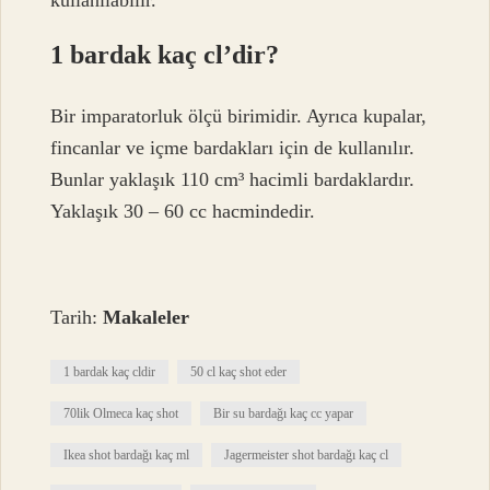
kullanılabilir.
1 bardak kaç cl’dir?
Bir imparatorluk ölçü birimidir. Ayrıca kupalar,
fincanlar ve içme bardakları için de kullanılır.
Bunlar yaklaşık 110 cm³ hacimli bardaklardır.
Yaklaşık 30 – 60 cc hacmindedir.
Tarih:
Makaleler
1 bardak kaç cldir
50 cl kaç shot eder
70lik Olmeca kaç shot
Bir su bardağı kaç cc yapar
Ikea shot bardağı kaç ml
Jagermeister shot bardağı kaç cl