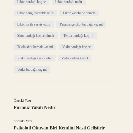
Likör bardağı kaç cc
Likör bardağı nedir
Likör hangi bardakla içilir
Likör kadehi ne demek
Likör ne ile servis edilir
Paşabahçe shot bardağı kaç ml
Shot bardağı kaç cc olmalı
Tekila bardağı kaç ml
Tekila shot bardak kaç ml
Viski bardağı kaç cc
Viski bardağı kaç cc olur
Viski kadehi kaç cl
Votka bardağı kaç ml
Önceki Yazı
Pürmüz Yakıtı Nedir
Sonraki Yazı
Psikoloji Okuyan Biri Kendini Nasıl Geliştirir