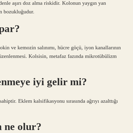
edenle aşırı doz alma riskidir. Kolonun yaygın yan
tin bozukluğudur.
apar?
itokin ve kemozin salınımı, hücre göçü, iyon kanallarının
düzenlenmesi. Kolsisin, metafaz fazında mikrotübülizm
enmeye iyi gelir mi?
sahiptir. Eklem kalsifikasyonu sırasında ağrıyı azalttığı
 ne olur?