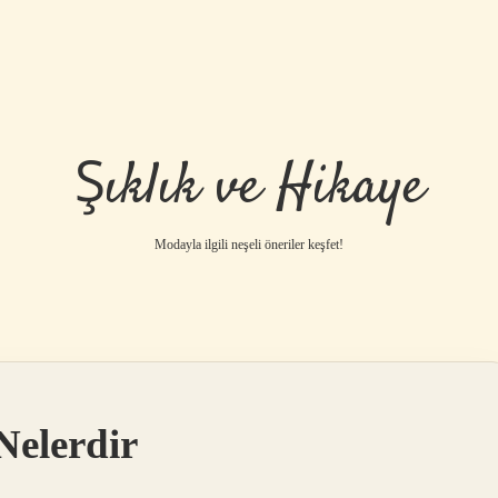
Şıklık ve Hikaye
Modayla ilgili neşeli öneriler keşfet!
Nelerdir