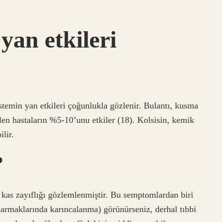
yan etkileri
istemin yan etkileri çoğunlukla gözlenir. Bulantı, kusma
ilen hastaların %5-10’unu etkiler (18). Kolsisin, kemik
lir.
?
r kas zayıflığı gözlemlenmiştir. Bu semptomlardan biri
parmaklarında karıncalanma) görünürseniz, derhal tıbbi