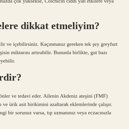
unuzda çok yüksekse, Colchicin ciddi yan etkilere veya
elere dikkat etmeliyim?
lir ve içebilirsiniz. Kaçınmanız gereken tek şey greyfurt
sin miktarını artırabilir. Bununla birlikte, gut bazı
yebilir.
erdir?
 önler ve tedavi eder. Ailenin Akdeniz ateşini (FMF)
 ve ürik asit birikimini azaltarak eklemlerinde çalışır.
angi bir sorunuz varsa, tıp uzmanınız veya eczacınızla