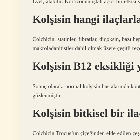
Evet, alabilir. Kortizonun iştah açıcı bir etkisi v
Kolşisin hangi ilaçlar
Colchicin, statinler, fibratlar, digoksin, bazı he
makroladanitistler dahil olmak üzere çeşitli reçet
Kolşisin B12 eksikliği
Sonuç olarak, normal kolşisin hastalarında kont
gözlenmiştir.
Kolşisin bitkisel bir il
Colchicin Trocus’un çiçeğinden elde edilen çeşi