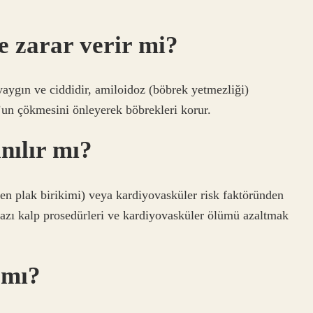
re zarar verir mi?
yaygın ve ciddidir, amiloidoz (böbrek yetmezliği)
’un çökmesini önleyerek böbrekleri korur.
anılır mı?
inen plak birikimi) veya kardiyovasküler risk faktöründen
, bazı kalp prosedürleri ve kardiyovasküler ölümü azaltmak
 mı?