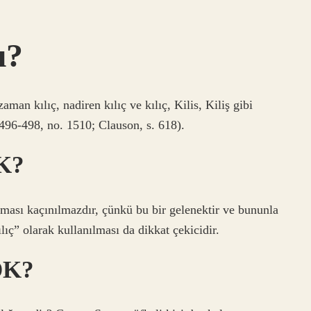
ı?
an kılıç, nadiren kılıç ve kılıç, Kilis, Kiliş gibi
 496-498, no. 1510; Clauson, s. 618).
DK?
lması kaçınılmazdır, çünkü bu bir gelenektir ve bununla
ılıç” olarak kullanılması da dikkat çekicidir.
DK?