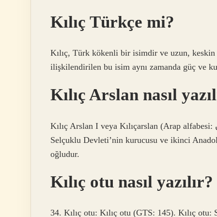
Kılıç Türkçe mi?
Kılıç, Türk kökenli bir isimdir ve uzun, keskin 
ilişkilendirilen bu isim aynı zamanda güç ve ku
Kılıç Arslan nasıl yazıl
Kılıç Arslan I veya Kılıçarslan (Arap alfabesi: قلج أرسلان) (1079 – 13 Temmuz 1107), Anadolu
Selçuklu Devleti’nin kurucusu ve ikinci Anad
oğludur.
Kılıç otu nasıl yazılır?
34. Kılıç otu: Kılıç otu (GTS: 145). Kılıç otu: S