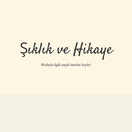
Şıklık ve Hikaye
Modayla ilgili neşeli öneriler keşfet!