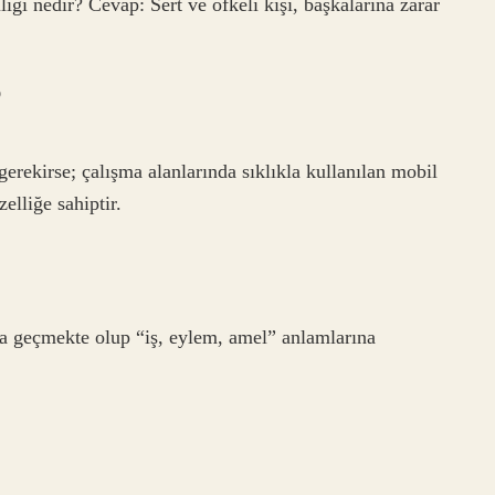
ğı nedir? Cevap: Sert ve öfkeli kişi, başkalarına zarar
?
rekirse; çalışma alanlarında sıklıkla kullanılan mobil
elliğe sahiptir.
la geçmekte olup “iş, eylem, amel” anlamlarına