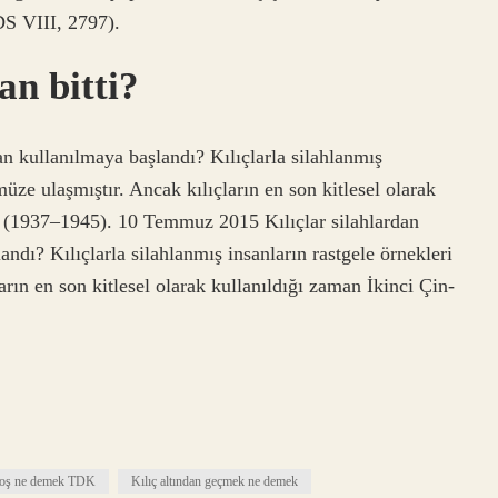
 DS VIII, 2797).
an bitti?
n kullanılmaya başlandı? Kılıçlarla silahlanmış
ze ulaşmıştır. Ancak kılıçların en son kitlesel olarak
ı (1937–1945). 10 Temmuz 2015 Kılıçlar silahlardan
dı? Kılıçlarla silahlanmış insanların rastgele örnekleri
ın en son kitlesel olarak kullanıldığı zaman İkinci Çin-
loş ne demek TDK
Kılıç altından geçmek ne demek