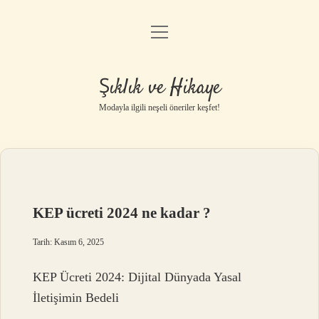
menüyü
Gizlilik Politikası
aç
Hakkımızda
Şıklık ve Hikaye
Yasal Uyarı
Modayla ilgili neşeli öneriler keşfet!
KEP ücreti 2024 ne kadar ?
Tarih: Kasım 6, 2025
KEP Ücreti 2024: Dijital Dünyada Yasal
İletişimin Bedeli