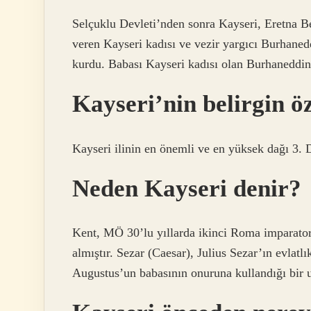
Selçuklu Devleti’nden sonra Kayseri, Eretna Be
veren Kayseri kadısı ve vezir yargıcı Burhaned
kurdu. Babası Kayseri kadısı olan Burhaneddin,
Kayseri’nin belirgin öz
Kayseri ilinin en önemli ve en yüksek dağı 3. 
Neden Kayseri denir?
Kent, MÖ 30’lu yıllarda ikinci Roma imparator
almıştır. Sezar (Caesar), Julius Sezar’ın evlat
Augustus’un babasının onuruna kullandığı bir 