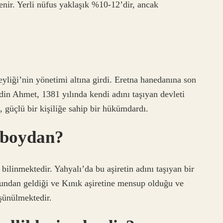
denir. Yerli nüfus yaklaşık %10-12’dir, ancak
yliği’nin yönetimi altına girdi. Eretna hanedanına son
din Ahmet, 1381 yılında kendi adını taşıyan devleti
 güçlü bir kişiliğe sahip bir hükümdardı.
 boydan?
 bilinmektedir. Yahyalı’da bu aşiretin adını taşıyan bir
yundan geldiği ve Kınık aşiretine mensup olduğu ve
üşünülmektedir.