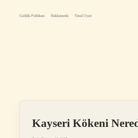
Gizlilik Politikası
Hakkımızda
Yasal Uyarı
Kayseri Kökeni Nered