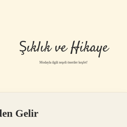
Şıklık ve Hikaye
Modayla ilgili neşeli öneriler keşfet!
en Gelir