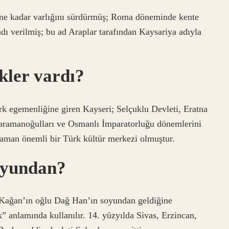
ne kadar varlığını sürdürmüş; Roma döneminde kente
dı verilmiş; bu ad Araplar tarafından Kaysariya adıyla
kler vardı?
rk egemenliğine giren Kayseri; Selçuklu Devleti, Eratna
Karamanoğulları ve Osmanlı İmparatorluğu dönemlerini
zaman önemli bir Türk kültür merkezi olmuştur.
oyundan?
 Kağan’ın oğlu Dağ Han’ın soyundan geldiğine
k” anlamında kullanılır. 14. yüzyılda Sivas, Erzincan,