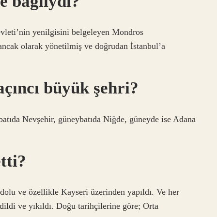
e bağlıydı?
leti’nin yenilgisini belgeleyen Mondros
ncak olarak yönetilmiş ve doğrudan İstanbul’a
açıncı büyük şehri?
atıda Nevşehir, güneybatıda Niğde, güneyde ise Adana
tti?
dolu ve özellikle Kayseri üzerinden yapıldı. Ve her
dildi ve yıkıldı. Doğu tarihçilerine göre; Orta