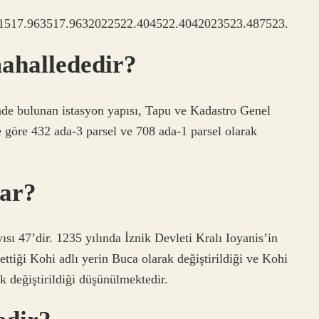
1517.963517.9632022522.404522.4042023523.487523.
mahallededir?
inde bulunan istasyon yapısı, Tapu ve Kadastro Genel
 göre 432 ada-3 parsel ve 708 ada-1 parsel olarak
var?
ısı 47’dir. 1235 yılında İznik Devleti Kralı Ioyanis’in
ttiği Kohi adlı yerin Buca olarak değiştirildiği ve Kohi
 değiştirildiği düşünülmektedir.