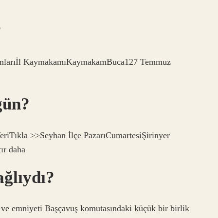
?
kamlarıİl KaymakamıKaymakamBuca127 Temmuz
gün?
Tıkla >>Seyhan İlçe PazarıCumartesiŞirinyer
ır daha
ağlıydı?
ı ve emniyeti Başçavuş komutasındaki küçük bir birlik