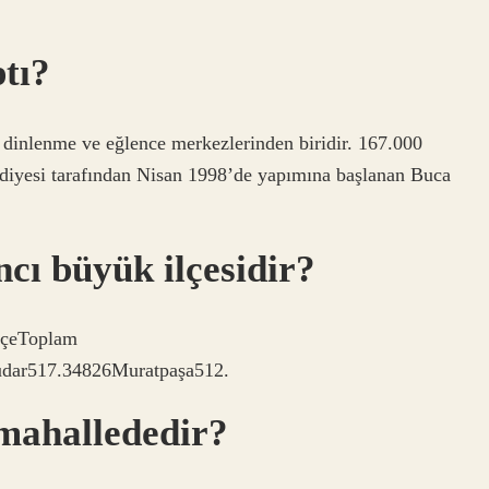
tı?
 dinlenme ve eğlence merkezlerinden biridir. 167.000
ediyesi tarafından Nisan 1998’de yapımına başlanan Buca
cı büyük ilçesidir?
İlçeToplam
dar517.34826Muratpaşa512.
mahallededir?