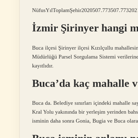
NüfusYılToplamŞehir2020507.773507.773202
İzmir Şirinyer hangi 
Buca ilçesi Şirinyer ilçesi Kızılçullu mahalles
Müdürlüğü Parsel Sorgulama Sistemi verilerine
kayıtlıdır.
Buca’da kaç mahalle 
Buca da. Belediye sınırları içindeki mahalle say
Kral Yolu yakınında bir yerleşim yerinden bahse
isminin daha sonra Gonia, Bugia ve Buca olarak