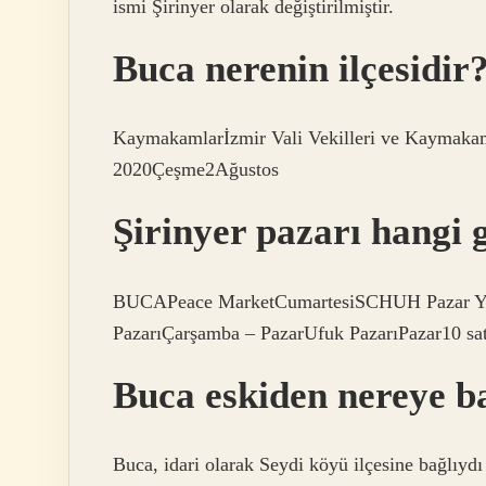
ismi Şirinyer olarak değiştirilmiştir.
Buca nerenin ilçesidir
Kaymakamlarİzmir Vali Vekilleri ve Kayma
2020Çeşme2Ağustos
Şirinyer pazarı hangi 
BUCAPeace MarketCumartesiSCHUH Pazar Yeri
PazarıÇarşamba – PazarUfuk PazarıPazar10 sat
Buca eskiden nereye b
Buca, idari olarak Seydi köyü ilçesine bağlıyd