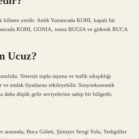
edir?
k bilinen yerdir. Antik Yunancada KOHI, kapalı bir
n Yunancada KOHI, GONIA, sonra BUGIA ve giderek BUCA
n Ucuz?
rlıdır. Yetersiz toplu taşıma ve trafik sıkışıklığı
r ve emlak fiyatlarını etkileyebilir. Sosyoekonomik
la daha düşük gelir seviyelerine sahip bir bölgedir.
er arasında; Buca Göleti, Şirinyer Sevgi Yolu, Yedigöller