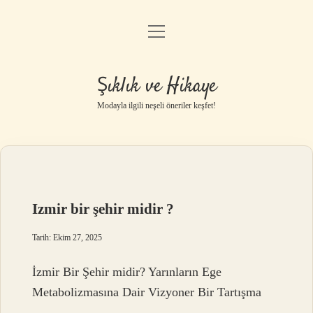
menüyü
Gizlilik Politikası
aç
Hakkımızda
Şıklık ve Hikaye
Yasal Uyarı
Modayla ilgili neşeli öneriler keşfet!
Izmir bir şehir midir ?
Tarih: Ekim 27, 2025
İzmir Bir Şehir midir? Yarınların Ege
Metabolizmasına Dair Vizyoner Bir Tartışma