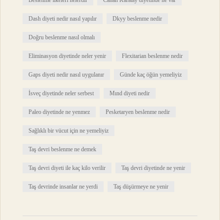
Beslenme ilkeleri nelerdir
Canan Karatay diyetinde ne var
Dash diyeti nedir nasıl yapılır
Dkyy beslenme nedir
Doğru beslenme nasıl olmalı
Eliminasyon diyetinde neler yenir
Flexitarian beslenme nedir
Gaps diyeti nedir nasıl uygulanır
Günde kaç öğün yemeliyiz
İsveç diyetinde neler serbest
Mınd diyeti nedir
Paleo diyetinde ne yenmez
Pesketaryen beslenme nedir
Sağlıklı bir vücut için ne yemeliyiz
Taş devri beslenme ne demek
Taş devri diyeti ile kaç kilo verilir
Taş devri diyetinde ne yenir
Taş devrinde insanlar ne yerdi
Taş düşürmeye ne yenir