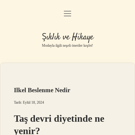
menüyü
Gizlilik Politikası
aç
Hakkımızda
Şıklık ve Hikaye
Yasal Uyarı
Modayla ilgili neşeli öneriler keşfet!
Ilkel Beslenme Nedir
Tarih: Eylül 18, 2024
Taş devri diyetinde ne
yenir?