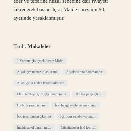
eder ve tefsirine nüzul sebebine dair rivayeti
zikrederek başlar. İçki, Maide suresinin 90.
ayetinde yasaklanmıştır.
Tarih:
Makaleler
1 Yudum içki içmek haram Midir
Alkol içen namaz kılabilir mi
Alkolsüz bira haram mıdır
Allah içkiyi neden haram kılmıştır
Ebu Hanifeye göre içki haram mıdır
Hz İsa şarap içti mi
Hz Nuh şarap içti mi
İçki hangi ayetle haram kılındı
İçki içen dinden çıkar mı
İçki içen sahabe var mıdır
İncilde alkol haram mıdır
Müslümanlar içki içer mi