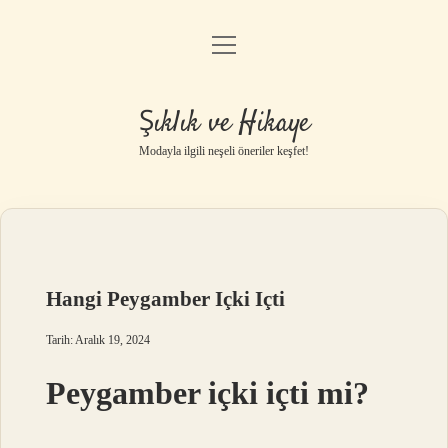
menüyü
Gizlilik Politikası
aç
Hakkımızda
Şıklık ve Hikaye
Yasal Uyarı
Modayla ilgili neşeli öneriler keşfet!
Hangi Peygamber Içki Içti
Tarih: Aralık 19, 2024
Peygamber içki içti mi?