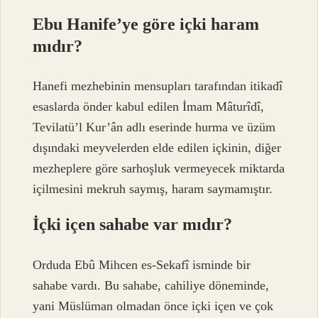
Ebu Hanife’ye göre içki haram
mıdır?
Hanefi mezhebinin mensupları tarafından itikadî
esaslarda önder kabul edilen İmam Mâturîdî,
Tevilatü’l Kur’ân adlı eserinde hurma ve üzüm
dışındaki meyvelerden elde edilen içkinin, diğer
mezheplere göre sarhoşluk vermeyecek miktarda
içilmesini mekruh saymış, haram saymamıştır.
İçki içen sahabe var mıdır?
Orduda Ebû Mihcen es-Sekafî isminde bir
sahabe vardı. Bu sahabe, cahiliye döneminde,
yani Müslüman olmadan önce içki içen ve çok