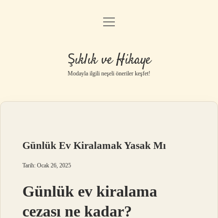
menüyü
Gizlilik Politikası
aç
Hakkımızda
Şıklık ve Hikaye
Yasal Uyarı
Modayla ilgili neşeli öneriler keşfet!
Günlük Ev Kiralamak Yasak Mı
Tarih: Ocak 26, 2025
Günlük ev kiralama
cezası ne kadar?