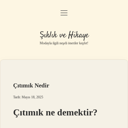
menüyü
Gizlilik Politikası
aç
Hakkımızda
Şıklık ve Hikaye
Yasal Uyarı
Modayla ilgili neşeli öneriler keşfet!
Çıtımık Nedir
Tarih: Mayıs 18, 2025
Çıtımık ne demektir?