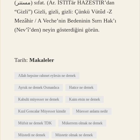
(ﻣﺴﺘﺘﺮ) sıfat. (Ar. İSTITār HAZESTIR’dan
“Gizli”) Gizli, gizli, gizli: Çünkü Vütûd -Z
Mezâhir / A Veche’nin Bedeninin Sırrı Hak’ı
(Nev’î’den) neyin gösterdiğini görün.
Tarih:
Makaleler
Allah hepsine rahmet eylesin ne demek
Ayruk ne demek Osmanlıca
Hatice ne demek
Kabulü müyesser ne demek
Kaim etsin ne demek
Kızıl Goncalar Müyesser kimdir
Müesser anlamı nedir
Müfsit ne demek TDK
Mükerrem olmak ne demek
Müstedi ne demek
Müstetir olmak ne demek