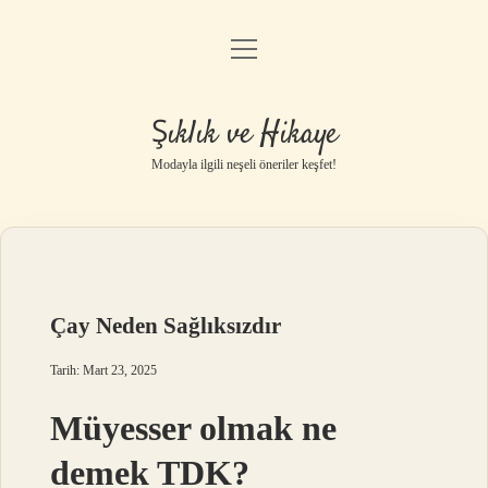
menüyü
Gizlilik Politikası
aç
Hakkımızda
Şıklık ve Hikaye
Yasal Uyarı
Modayla ilgili neşeli öneriler keşfet!
Çay Neden Sağlıksızdır
Tarih: Mart 23, 2025
Müyesser olmak ne
demek TDK?