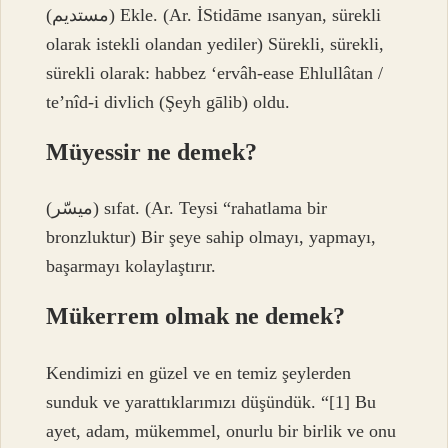
(ﻣﺴﺘﺪﻳﻢ) Ekle. (Ar. İStidāme ısanyan, sürekli
olarak istekli olandan yediler) Sürekli, sürekli,
sürekli olarak: habbez ‘ervâh-ease Ehlullâtan /
te’nîd-i divlich (Şeyh gālib) oldu.
Müyessir ne demek?
(ﻣﻴﺴّﺮ) sıfat. (Ar. Teysі “rahatlama bir
bronzluktur) Bir şeye sahip olmayı, yapmayı,
başarmayı kolaylaştırır.
Mükerrem olmak ne demek?
Kendimizi en güzel ve en temiz şeylerden
sunduk ve yarattıklarımızı düşündük. “[1] Bu
ayet, adam, mükemmel, onurlu bir birlik ve onu