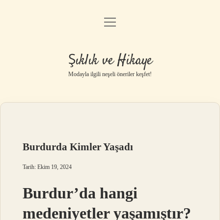
menüyü
Gizlilik Politikası
aç
Hakkımızda
Şıklık ve Hikaye
Yasal Uyarı
Modayla ilgili neşeli öneriler keşfet!
Burdurda Kimler Yaşadı
Tarih: Ekim 19, 2024
Burdur’da hangi
medeniyetler yaşamıştır?