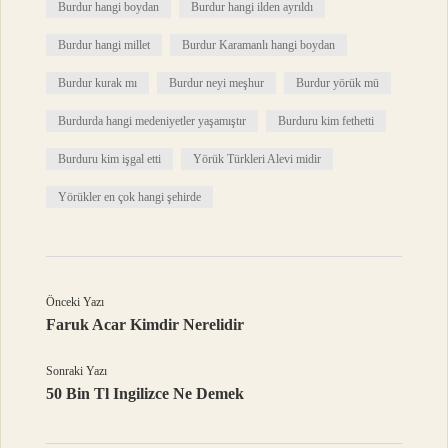
Burdur hangi boydan
Burdur hangi ilden ayrıldı
Burdur hangi millet
Burdur Karamanlı hangi boydan
Burdur kurak mı
Burdur neyi meşhur
Burdur yörük mü
Burdurda hangi medeniyetler yaşamıştır
Burduru kim fethetti
Burduru kim işgal etti
Yörük Türkleri Alevi midir
Yörükler en çok hangi şehirde
Önceki Yazı
Faruk Acar Kimdir Nerelidir
Sonraki Yazı
50 Bin Tl Ingilizce Ne Demek