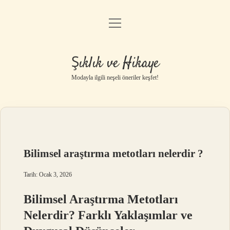
menüyü
Gizlilik Politikası
aç
Hakkımızda
Şıklık ve Hikaye
Yasal Uyarı
Modayla ilgili neşeli öneriler keşfet!
Bilimsel araştırma metotları nelerdir ?
Tarih: Ocak 3, 2026
Bilimsel Araştırma Metotları
Nelerdir? Farklı Yaklaşımlar ve