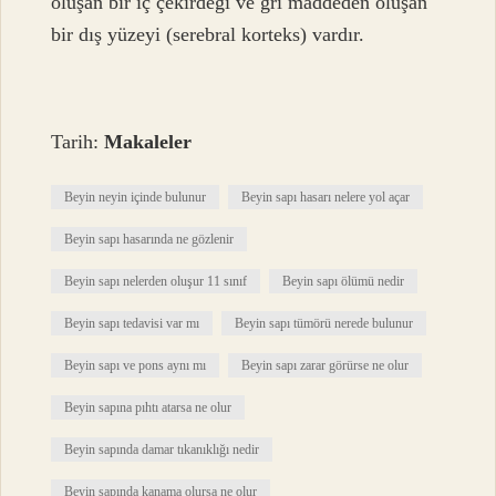
oluşan bir iç çekirdeği ve gri maddeden oluşan
bir dış yüzeyi (serebral korteks) vardır.
Tarih:
Makaleler
Beyin neyin içinde bulunur
Beyin sapı hasarı nelere yol açar
Beyin sapı hasarında ne gözlenir
Beyin sapı nelerden oluşur 11 sınıf
Beyin sapı ölümü nedir
Beyin sapı tedavisi var mı
Beyin sapı tümörü nerede bulunur
Beyin sapı ve pons aynı mı
Beyin sapı zarar görürse ne olur
Beyin sapına pıhtı atarsa ne olur
Beyin sapında damar tıkanıklığı nedir
Beyin sapında kanama olursa ne olur