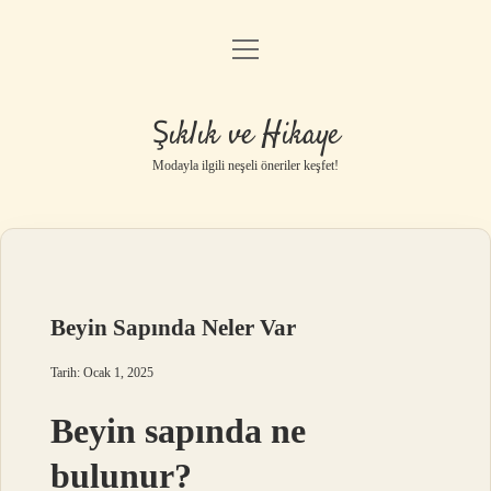
menüyü
Gizlilik Politikası
aç
Hakkımızda
Şıklık ve Hikaye
Yasal Uyarı
Modayla ilgili neşeli öneriler keşfet!
Beyin Sapında Neler Var
Tarih: Ocak 1, 2025
Beyin sapında ne
bulunur?