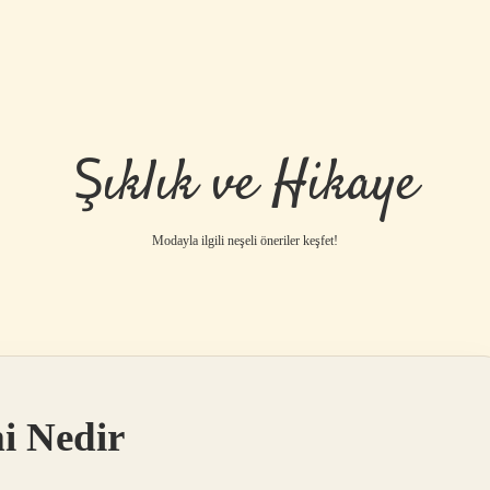
Şıklık ve Hikaye
Modayla ilgili neşeli öneriler keşfet!
i Nedir