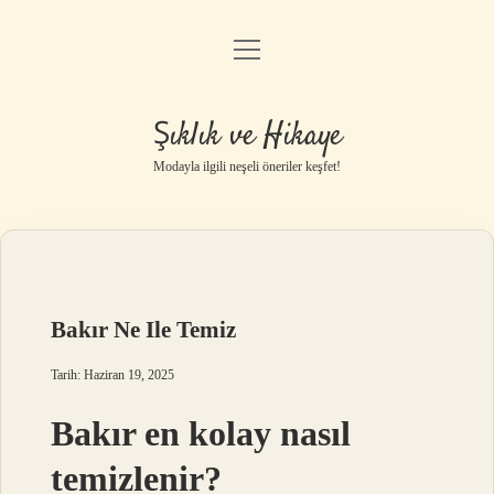
menüyü
Gizlilik Politikası
aç
Hakkımızda
Şıklık ve Hikaye
Yasal Uyarı
Modayla ilgili neşeli öneriler keşfet!
Bakır Ne Ile Temiz
Tarih: Haziran 19, 2025
Bakır en kolay nasıl
temizlenir?