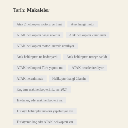
Tarih:
Makaleler
Atak 2 helikopter motoru yerli mi
Atak hangi motor
ATAK helikopteri hangi ülkenin
Atak helikopteri kimin malı
ATAK helikopteri motoru nerede üretiliyor
Atak helikopteri ne kadar yerli
Atak helikopteri nereye satıldı
ATAK helikopteri Türk yapımı mı
ATAK nerede üretiliyor
ATAK nerenin malı
Helikopter hangi ülkenin
Kaç tane atak helikopterimiz var 2024
Tskda kaç adet atak helikopteri var
Türkiye helikopter motoru yapabiliyor mu
Türkiyenin kaç adet ATAK helikopteri var