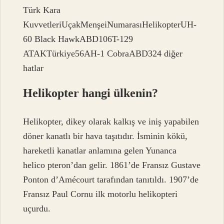
Türk Kara
KuvvetleriUçakMenşeiNumarasıHelikopterUH-
60 Black HawkABD106T-129
ATAKTürkiye56AH-1 CobraABD324 diğer
hatlar
Helikopter hangi ülkenin?
Helikopter, dikey olarak kalkış ve iniş yapabilen
döner kanatlı bir hava taşıtıdır. İsminin kökü,
hareketli kanatlar anlamına gelen Yunanca
helico pteron’dan gelir. 1861’de Fransız Gustave
Ponton d’Amécourt tarafından tanıtıldı. 1907’de
Fransız Paul Cornu ilk motorlu helikopteri
uçurdu.