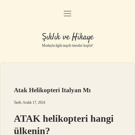
menüyü
Gizlilik Politikası
aç
Hakkımızda
Şıklık ve Hikaye
Yasal Uyarı
Modayla ilgili neşeli öneriler keşfet!
Atak Helikopteri Italyan Mı
Tarih: Aralık 17, 2024
ATAK helikopteri hangi
ülkenin?