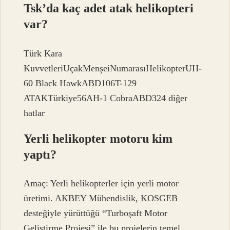
Tsk’da kaç adet atak helikopteri
var?
Türk Kara
KuvvetleriUçakMenşeiNumarasıHelikopterUH-
60 Black HawkABD106T-129
ATAKTürkiye56AH-1 CobraABD324 diğer
hatlar
Yerli helikopter motoru kim
yaptı?
Amaç: Yerli helikopterler için yerli motor
üretimi. AKBEY Mühendislik, KOSGEB
desteğiyle yürüttüğü “Turboşaft Motor
Geliştirme Projesi” ile bu projelerin temel