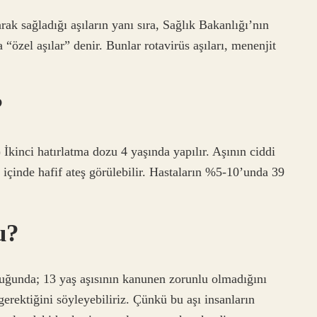
rak sağladığı aşıların yanı sıra, Sağlık Bakanlığı’nın
“özel aşılar” denir. Bunlar rotavirüs aşıları, menenjit
?
kinci hatırlatma dozu 4 yaşında yapılır. Aşının ciddi
içinde hafif ateş görülebilir. Hastaların %5-10’unda 39
u?
duğunda; 13 yaş aşısının kanunen zorunlu olmadığını
gerektiğini söyleyebiliriz. Çünkü bu aşı insanların