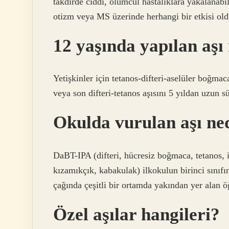
takdirde ciddi, ölümcül hastalıklara yakalanabil
otizm veya MS üzerinde herhangi bir etkisi old
12 yaşında yapılan aşı
Yetişkinler için tetanos-difteri-aselüler boğmac
veya son difteri-tetanos aşısını 5 yıldan uzun s
Okulda vurulan aşı ne
DaBT-IPA (difteri, hücresiz boğmaca, tetanos, 
kızamıkçık, kabakulak) ilkokulun birinci sınıfın
çağında çeşitli bir ortamda yakından yer alan ö
Özel aşılar hangileri?