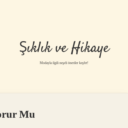
Şıklık ve Hikaye
Modayla ilgili neşeli öneriler keşfet!
orur Mu