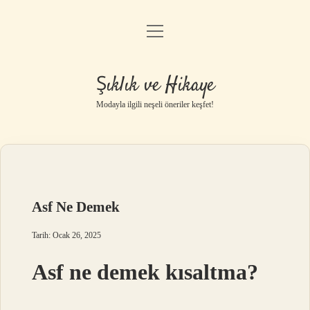
menüyü
Gizlilik Politikası
aç
Hakkımızda
Şıklık ve Hikaye
Yasal Uyarı
Modayla ilgili neşeli öneriler keşfet!
Asf Ne Demek
Tarih: Ocak 26, 2025
Asf ne demek kısaltma?