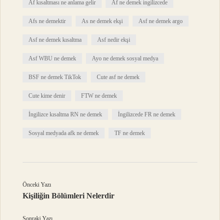
Af kısaltması ne anlama gelir
Af ne demek ingilizcede
Afs ne demektir
As ne demek ekşi
Asf ne demek argo
Asf ne demek kısaltma
Asf nedir ekşi
Asf WBU ne demek
Ayo ne demek sosyal medya
BSF ne demek TikTok
Cute asf ne demek
Cute kime denir
FTW ne demek
İngilizce kısaltma RN ne demek
İngilizcede FR ne demek
Sosyal medyada afk ne demek
TF ne demek
Önceki Yazı
Kişiliğin Bölümleri Nelerdir
Sonraki Yazı