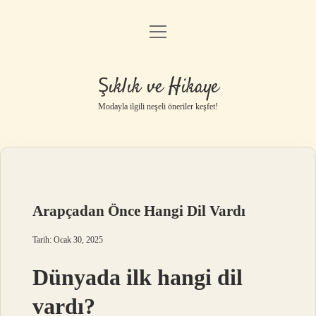
menüyü
Gizlilik Politikası
aç
Hakkımızda
Şıklık ve Hikaye
Yasal Uyarı
Modayla ilgili neşeli öneriler keşfet!
Arapçadan Önce Hangi Dil Vardı
Tarih: Ocak 30, 2025
Dünyada ilk hangi dil
vardı?