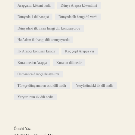
Arapçanın kökeni nedir
Dünya Arapça kökenli mi
Dünyada 1 dil hangisi
Dünyada ilk hangi dil vardı
Dünyadaki ilk insan hangi dili konuşuyordu
Hz Adem ilk hangi dili konuşuyordu
İlk Arapça konuşan kimdir
Kaç çeşit Arapça var
Kuran neden Arapça
Kuranın dili nedir
Osmanlıca Arapça ile aynı mı
Türkçe dünyanın en eski dili midir
Yeryüzündeki ilk dil nedir
Yeryüzünün ilk dili nedir
Önceki Yazı