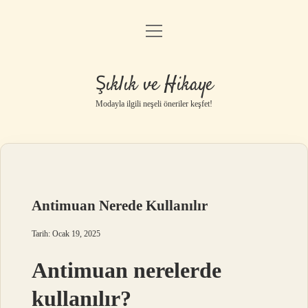
menüyü
Gizlilik Politikası
aç
Hakkımızda
Şıklık ve Hikaye
Yasal Uyarı
Modayla ilgili neşeli öneriler keşfet!
Antimuan Nerede Kullanılır
Tarih: Ocak 19, 2025
Antimuan nerelerde
kullanılır?