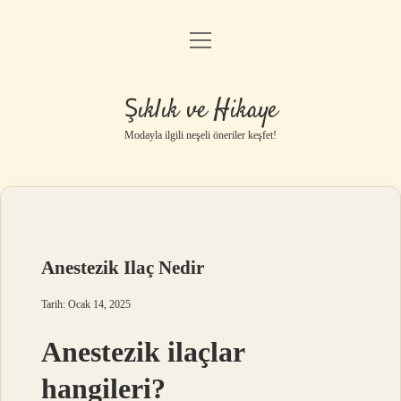
menüyü
Gizlilik Politikası
aç
Hakkımızda
Şıklık ve Hikaye
Yasal Uyarı
Modayla ilgili neşeli öneriler keşfet!
Anestezik Ilaç Nedir
Tarih: Ocak 14, 2025
Anestezik ilaçlar
hangileri?