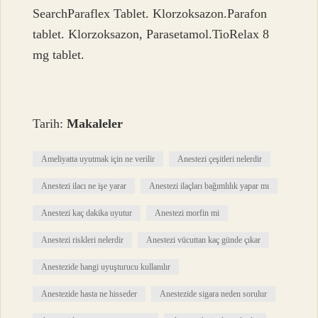
SearchParaflex Tablet. Klorzoksazon.Parafon
tablet. Klorzoksazon, Parasetamol.TioRelax 8
mg tablet.
Tarih:
Makaleler
Ameliyatta uyutmak için ne verilir
Anestezi çeşitleri nelerdir
Anestezi ilacı ne işe yarar
Anestezi ilaçları bağımlılık yapar mı
Anestezi kaç dakika uyutur
Anestezi morfin mi
Anestezi riskleri nelerdir
Anestezi vücuttan kaç günde çıkar
Anestezide hangi uyuşturucu kullanılır
Anestezide hasta ne hisseder
Anestezide sigara neden sorulur