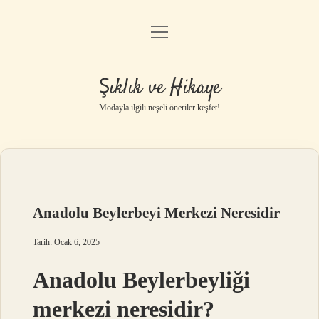
menüyü
Gizlilik Politikası
aç
Hakkımızda
Şıklık ve Hikaye
Yasal Uyarı
Modayla ilgili neşeli öneriler keşfet!
Anadolu Beylerbeyi Merkezi Neresidir
Tarih: Ocak 6, 2025
Anadolu Beylerbeyliği
merkezi neresidir?