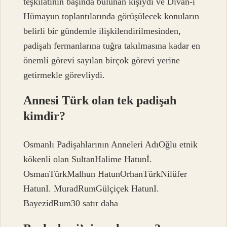
teşkilatının başında bulunan kişiydi ve Divan-ı
Hümayun toplantılarında görüşülecek konuların
belirli bir gündemle ilişkilendirilmesinden,
padişah fermanlarına tuğra takılmasına kadar en
önemli görevi sayılan birçok görevi yerine
getirmekle görevliydi.
Annesi Türk olan tek padişah
kimdir?
Osmanlı Padişahlarının Anneleri AdıOğlu etnik
kökenli olan SultanHalime Hatunİ.
OsmanTürkMalhun HatunOrhanTürkNilüfer
HatunI. MuradRumGülçiçek HatunI.
BayezidRum30 satır daha