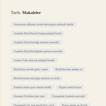
Tarih:
Makaleler
Amcasının oğlunun yerine tahta geçen padişah kimdir
Anadolu Beylerbeyini hangi padişah kurdu
Anadolu Beylerbeyliği merkezi neresidir
Anadolu Beylerbeyliğinin merkezi neresidir
Annesi Türk olan tek padişah kimdir
Beylerbeyi nerede görev yapar
Beylerbeyinin anlamı ne
Beylerbeyinin oturduğu merkeze ne denir
Kütahya kime çeyiz olarak verildi
Nişancı nedir kısaca
Osmanlı Devletini kim yıktı
Osmanlıda Anadolu neresidir
Osmanlıda kaç tane beylerbeyi vardı
Reaya olmak ne demek