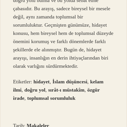
doğru yolu bulma ve bu yolda sebat etme
çabasıdır. Bu arayış, sadece bireysel bir mesele
değil, aynı zamanda toplumsal bir
sorumluluktur. Geçmişten günümüze, hidayet
konusu, hem bireysel hem de toplumsal düzeyde
önemini korumuş ve farklı dönemlerde farklı
şekillerde ele alınmıştır. Bugün de, hidayet
arayışı, insanlığın en derin ihtiyaçlarından biri
olarak varlığını sürdürmektedir.
Etiketler:
hidayet
,
İslam düşüncesi
,
kelam
ilmi
,
doğru yol
,
sırât-ı müstakîm
,
özgür
irade
,
toplumsal sorumluluk
Tarih:
Makaleler