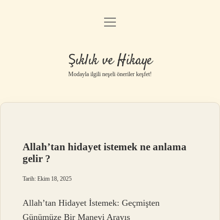
menüyü
Gizlilik Politikası
aç
Hakkımızda
Şıklık ve Hikaye
Yasal Uyarı
Modayla ilgili neşeli öneriler keşfet!
Allah’tan hidayet istemek ne anlama
gelir ?
Tarih: Ekim 18, 2025
Allah’tan Hidayet İstemek: Geçmişten
Günümüze Bir Manevi Arayış