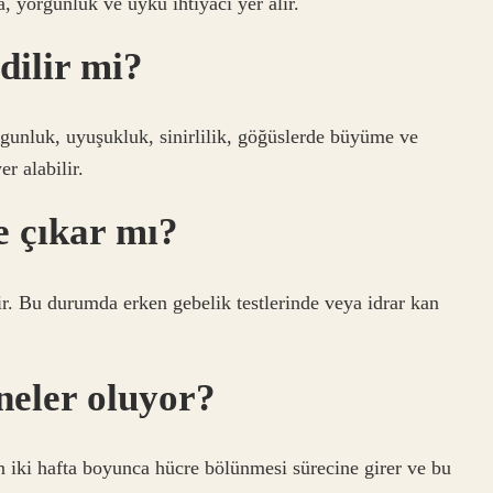
a, yorgunluk ve uyku ihtiyacı yer alır.
edilir mi?
rgunluk, uyuşukluk, sinirlilik, göğüslerde büyüme ve
er alabilir.
te çıkar mı?
ir. Bu durumda erken gebelik testlerinde veya idrar kan
neler oluyor?
 iki hafta boyunca hücre bölünmesi sürecine girer ve bu