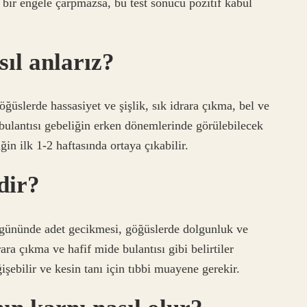
 bir engele çarpmazsa, bu test sonucu pozitif kabul
sıl anlarız?
üslerde hassasiyet ve şişlik, sık idrara çıkma, bel ve
 bulantısı gebeliğin erken dönemlerinde görülebilecek
iğin ilk 1-2 haftasında ortaya çıkabilir.
edir?
5 gününde adet gecikmesi, göğüslerde dolgunluk ve
rara çıkma ve hafif mide bulantısı gibi belirtiler
ğişebilir ve kesin tanı için tıbbi muayene gerekir.