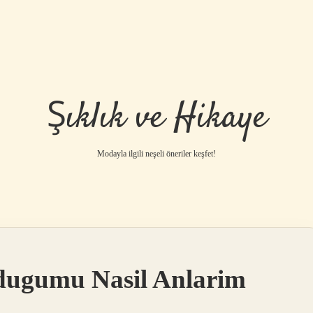
Şıklık ve Hikaye
Modayla ilgili neşeli öneriler keşfet!
ldugumu Nasil Anlarim