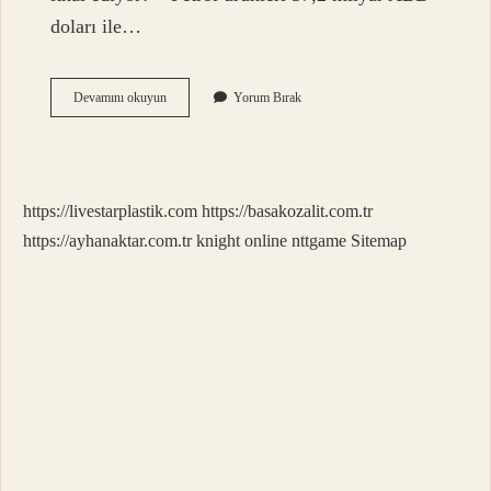
doları ile…
Türkiye
Devamını okuyun
Yorum Bırak
Hangi
Ülkeden
Saman
Ithal
Ediyor
https://livestarplastik.com
https://basakozalit.com.tr
https://ayhanaktar.com.tr
knight online
nttgame
Sitemap