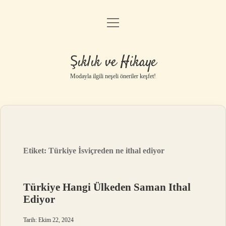
menüyü
Gizlilik Politikası
aç
Hakkımızda
Şıklık ve Hikaye
Yasal Uyarı
Modayla ilgili neşeli öneriler keşfet!
Etiket:
Türkiye İsviçreden ne ithal ediyor
Türkiye Hangi Ülkeden Saman Ithal
Ediyor
Tarih: Ekim 22, 2024