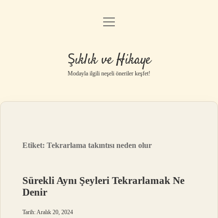
menüyü
Gizlilik Politikası
aç
Hakkımızda
Şıklık ve Hikaye
Yasal Uyarı
Modayla ilgili neşeli öneriler keşfet!
Etiket:
Tekrarlama takıntısı neden olur
Sürekli Aynı Şeyleri Tekrarlamak Ne
Denir
Tarih: Aralık 20, 2024