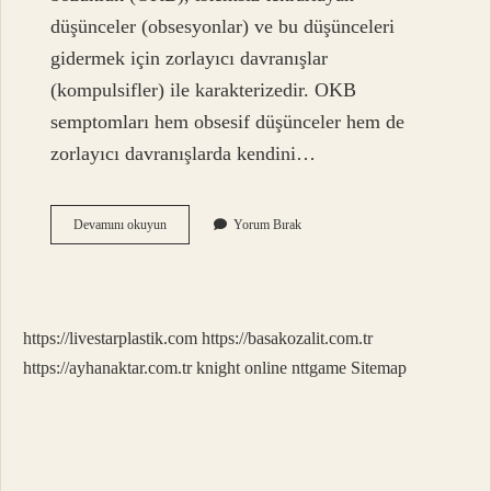
düşünceler (obsesyonlar) ve bu düşünceleri
gidermek için zorlayıcı davranışlar
(kompulsifler) ile karakterizedir. OKB
semptomları hem obsesif düşünceler hem de
zorlayıcı davranışlarda kendini…
Sürekli
Devamını okuyun
Yorum Bırak
Aynı
Şeyleri
Tekrarlamak
Ne
Denir
https://livestarplastik.com
https://basakozalit.com.tr
https://ayhanaktar.com.tr
knight online
nttgame
Sitemap