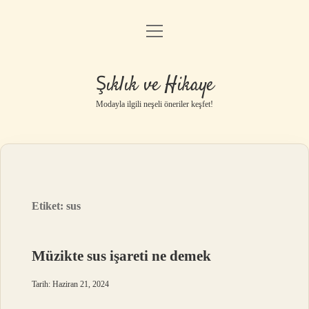
menüyü
Gizlilik Politikası
aç
Hakkımızda
Şıklık ve Hikaye
Yasal Uyarı
Modayla ilgili neşeli öneriler keşfet!
Etiket:
sus
Müzikte sus işareti ne demek
Tarih: Haziran 21, 2024