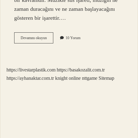
bir kavramdır. Müzikte sus işareti, müziğin ne
zaman duracağını ve ne zaman başlayacağını
gösteren bir işarettir.…
Müzikte
Devamını okuyun
10 Yorum
sus
işareti
ne
demek
https://livestarplastik.com
https://basakozalit.com.tr
https://ayhanaktar.com.tr
knight online
nttgame
Sitemap