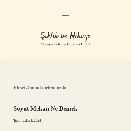
menüyü
Gizlilik Politikası
aç
Hakkımızda
Şıklık ve Hikaye
Yasal Uyarı
Modayla ilgili neşeli öneriler keşfet!
Etiket:
Somut mekan nedir
Soyut Mekan Ne Demek
Tarih: Ekim 1, 2024