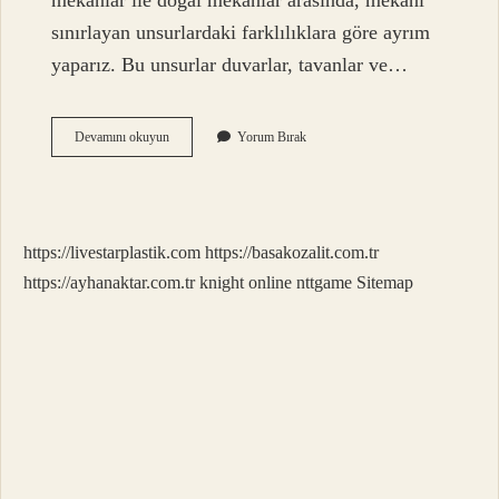
mekanlar ile doğal mekanlar arasında, mekanı
sınırlayan unsurlardaki farklılıklara göre ayrım
yaparız. Bu unsurlar duvarlar, tavanlar ve…
Soyut
Devamını okuyun
Yorum Bırak
Mekan
Ne
Demek
https://livestarplastik.com
https://basakozalit.com.tr
https://ayhanaktar.com.tr
knight online
nttgame
Sitemap